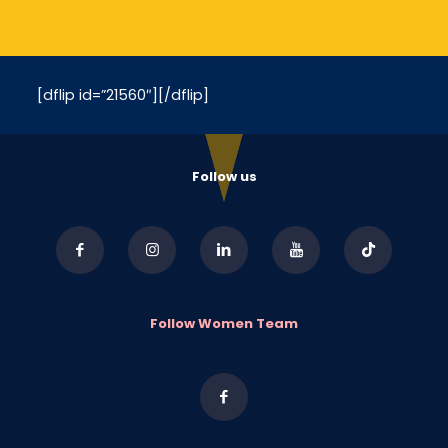
[dflip id=”21560″][/dflip]
Follow us
Follow Women Team