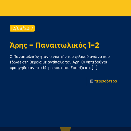
12/08/2017
Άρης – Παναιτωλικός 1-2
Ο Παναιτωλικός ήταν ο νικητής του φιλικού αγώνα που
έδωσε στη Βέροια με αντίπαλο τον Άρη. Οι γηπεδούχοι
προηγήθηκαν στο 14’ με σουτ του Σόουζα και
[…]
-
περισσότερα
Άρης
–
Παναιτ
1-
2