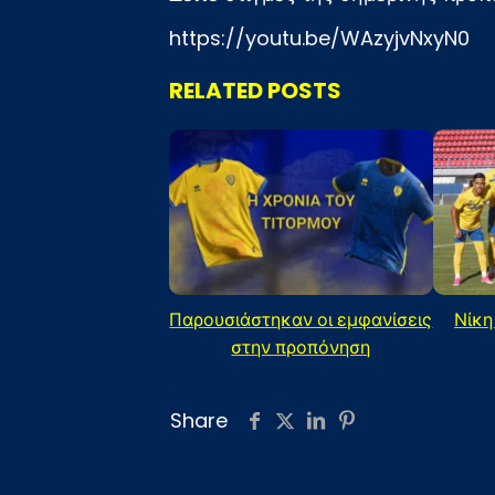
https://youtu.be/WAzyjvNxyN0
RELATED POSTS
Παρουσιάστηκαν οι εμφανίσεις
Νίκη
στην προπόνηση
Share