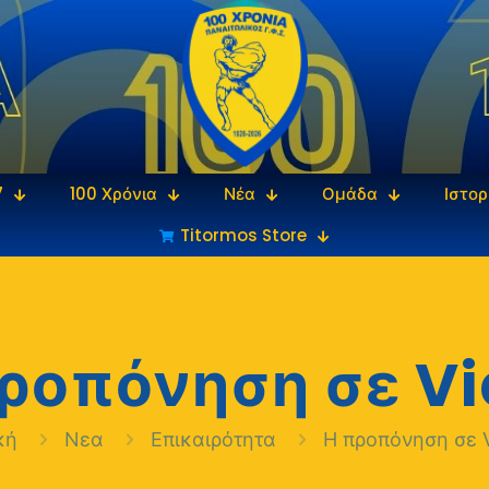
7
100 Χρόνια
Νέα
Ομάδα
Ιστορ
Titormos Store
ροπόνηση σε V
κή
Νεα
Επικαιρότητα
Η προπόνηση σε 