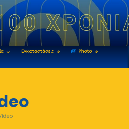
ία
Εγκαταστάσεις
‎‏‏‎ ‎Photo
ideo
Video