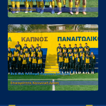
Φινάλε με νίκη στον Πύργο
Ομάδα γυναικών
Εκεί που τα όνειρα παίρνουν ξανά ζωή
Επικαιρότητα, Κοινωνική Δράση