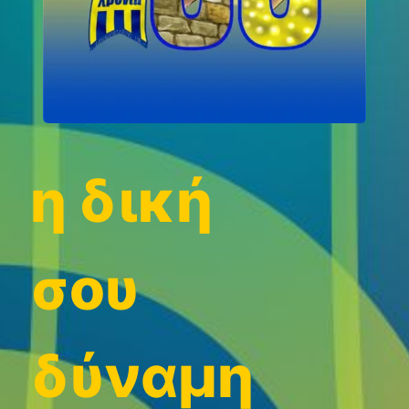
η δική
σου
δύναμη