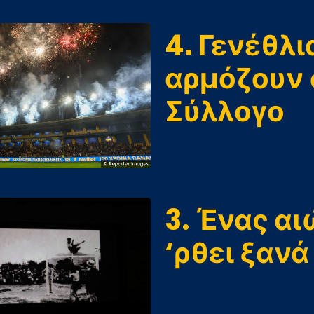
4. Γενέθλι
αρμόζουν 
Σύλλογο
3. Ένας αι
‘ρθει ξανά