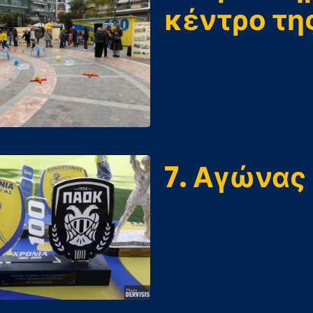
κέντρο τη
7. Αγώνας