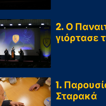
2. Ο Πανα
γιόρτασε τ
1. Παρουσί
Σταρακά