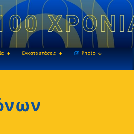
ία
Εγκαταστάσεις
‎‏‏‎ ‎Photo
όνων