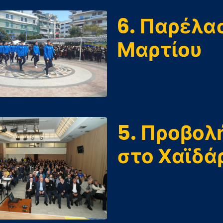
6. Παρέλα
Μαρτίου
5. Προβολ
στο Χαϊδά