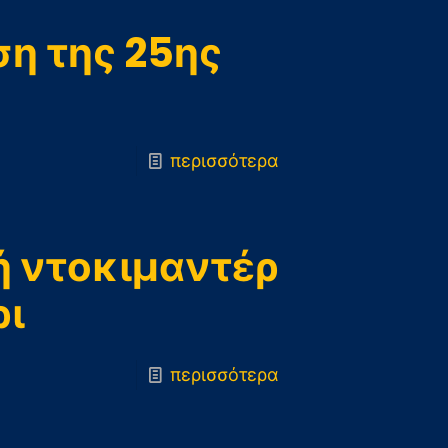
ση της 25ης
-
περισσότερα
6.
Παρέλαση
της
ή ντοκιμαντέρ
25ης
ρι
Μαρτίου
-
περισσότερα
5.
Προβολή