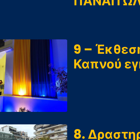
ΠΑΝΑΙΤΩΛ
9 – Έκθεσ
Καπνού ε
8. Δραστη