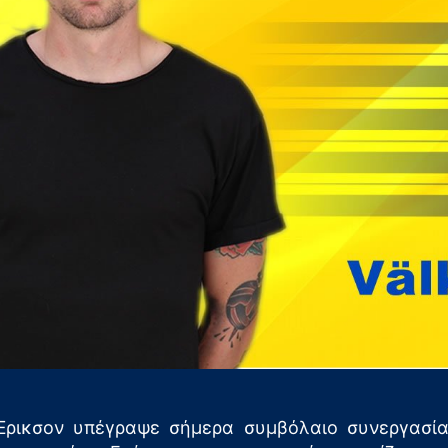
ρικσον υπέγραψε σήμερα συμβόλαιο συνεργασία