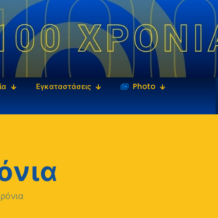
ία
Εγκαταστάσεις
‎‏‏‎ ‎Photo
όνια
χρόνια