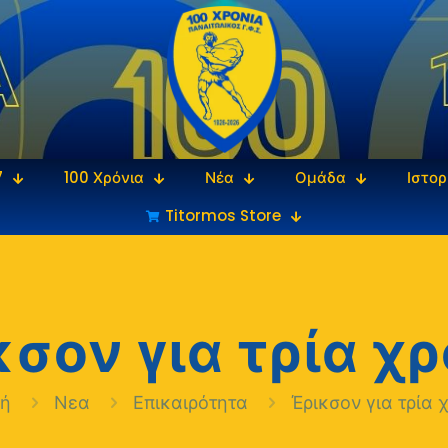
7
100 Χρόνια
Νέα
Ομάδα
Ιστορ
Titormos Store
κσον για τρία χρ
κή
Νεα
Επικαιρότητα
Έρικσον για τρία 