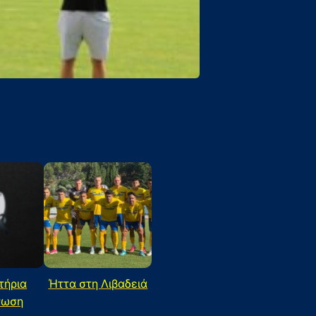
τήρια
Ήττα στη Λιβαδειά
νωση