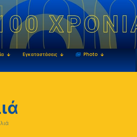
ία
Εγκαταστάσεις
‎‏‏‎ ‎Photo
ιά
αλιά