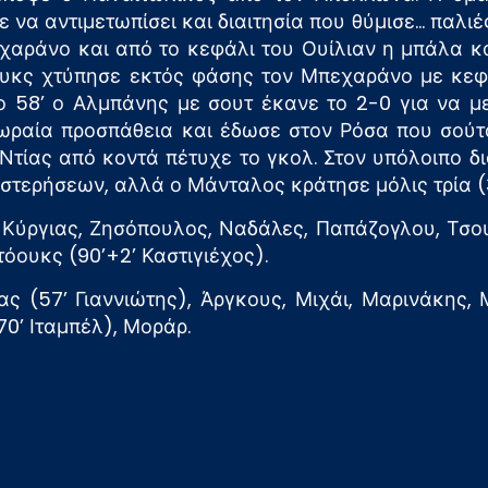
να αντιμετωπίσει και διαιτησία που θύμισε… παλιές
χαράνο και από το κεφάλι του Ουίλιαν η μπάλα κα
Στόουκς χτύπησε εκτός φάσης τον Μπεχαράνο με κεφ
το 58’ ο Αλμπάνης με σουτ έκανε το 2-0 για να με
ωραία προσπάθεια και έδωσε στον Ρόσα που σούτα
τίας από κοντά πέτυχε το γκολ. Στον υπόλοιπο δ
στερήσεων, αλλά ο Μάνταλος κράτησε μόλις τρία (
Κύργιας, Ζησόπουλος, Ναδάλες, Παπάζογλου, Τσο
τόουκς (90’+2’ Καστιγιέχος).
ς (57’ Γιαννιώτης), Άργκους, Μιχάι, Μαρινάκης,
(70’ Ιταμπέλ), Μοράρ.