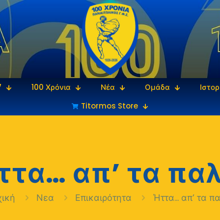
7
100 Χρόνια
Νέα
Ομάδα
Ιστορ
Titormos Store
ττα… απ’ τα παλ
χική
Νεα
Επικαιρότητα
Ήττα… απ’ τα π