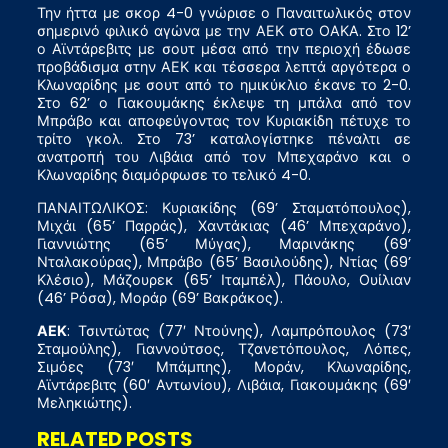
Την ήττα με σκορ 4-0 γνώρισε ο Παναιτωλικός στον
σημερινό φιλικό αγώνα με την ΑΕΚ στο ΟΑΚΑ. Στο 12’
ο Αϊντάρεβιτς με σουτ μέσα από την περιοχή έδωσε
προβάδισμα στην ΑΕΚ και τέσσερα λεπτά αργότερα ο
Κλωναρίδης με σουτ από το ημικύκλιο έκανε το 2-0.
Στο 62’ ο Γιακουμάκης έκλεψε τη μπάλα από τον
Μπράβο και αποφεύγοντας τον Κυριακίδη πέτυχε το
τρίτο γκολ. Στο 73’ καταλογίστηκε πέναλτι σε
ανατροπή του Λιβάια από τον Μπεχαράνο και ο
Κλωναρίδης διαμόρφωσε το τελικό 4-0.
ΠΑΝΑΙΤΩΛΙΚΟΣ: Κυριακίδης (69’ Σταματόπουλος),
Μιχάι (65’ Παρράς), Χαντάκιας (46’ Μπεχαράνο),
Γιαννιώτης (65’ Μύγας), Μαρινάκης (69’
Νταλακούρας), Μπράβο (65’ Βασιλούδης), Ντίας (69’
Κλέσιο), Μάζουρεκ (65’ Ιταμπέλ), Πάουλο, Ουίλιαν
(46’ Ρόσα), Μοράρ (69’ Βακράκος).
ΑΕΚ
: Τσιντώτας (77′ Ντούνης), Λαμπρόπουλος (73′
Σταμούλης), Γιαννούτσος, Τζανετόπουλος, Λόπες,
Σιμόες (73′ Μπάμπης), Μοράν, Κλωναρίδης,
Αϊντάρεβιτς (60′ Αντωνίου), Λιβάια, Γιακουμάκης (69′
Μεληκιώτης).
RELATED POSTS