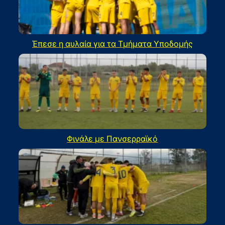
Έπεσε η αυλαία για τα Τμήματα Υποδομής
Φινάλε με Πανσερραϊκό