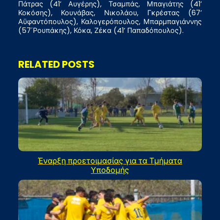
Πάτρας (41’ Αυγέρης), Τσαμπάς, Μπαγιάτης (41’
Κοκόσης), Κουνάβας, Νικολάου, Γκρέστας (67’
Αϋφαντόπουλος), Καλογερόπουλος, Μπαρμπαγιάννης
(57΄Ρουπάκης), Κόκα, Ζέκα (41’ Παπαδόπουλος).
RELATED POSTS
Έναρξη προετοιμασίας για τα Τμήματα
Υποδομής