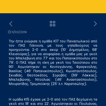
11/03/2019
Την ήττα γνώρισε η ομάδα Κ17 του Παναιτωλικού από
τον ΠΑΣ Γιάννινα, με τους γηπεδούχους να
προηγούνται 2-0 στο σκορ (10’ Δημητρέλος, 68’
Κλεισούρας), για να ισοφαρίσει η ομάδα μας με γκολ
του Μπελεβώνη στο 77’ και του Παπανικόπουλου στο
79’. Ο ΠΑΣ πήρε τη νίκη με γκολ του Τσιούτσιου στο
90’. Αγωνίστηκαν οι: Κοντογιάννης, Φραγκούλης,
Βασίλας (46’ Παπανικόπουλος), Κωνσταντόπουλος,
Σκιαδάς, Θεοτοκάτος, Σοροβός (69’ Λάκκας),
Μπελεβώνης, Ντούλιας (46’ Αναστασόπουλος),
Μουρατίδης, Τρομπούκης (25’ λ.τ. Καρατσώλης).
Η ομάδα Κ15 έχασε με 2-0 από τον ΠΑΣ δεχόμενη τα
γκολ στο 18’ και στο 22’. Αγωνίστηκαν οι: Πουλιάνας,