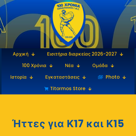
Αρχική
Εισιτήρια διαρκείας 2026-2027
100 Χρόνια
Νέα
Ομάδα
Ιστορία
Εγκαταστάσεις
‎‏‏‎ ‎Photo
Titormos Store
Ήττες για Κ17 και Κ15