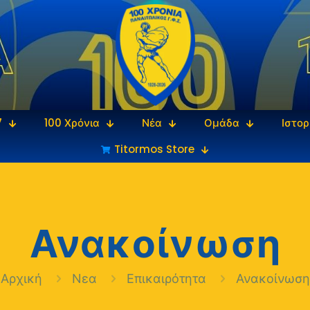
7
100 Χρόνια
Νέα
Ομάδα
Ιστορ
Titormos Store
Ανακοίνωση
Αρχική
Νεα
Επικαιρότητα
Ανακοίνωση