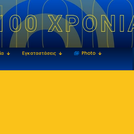
ία
Εγκαταστάσεις
‎‏‏‎ ‎Photo