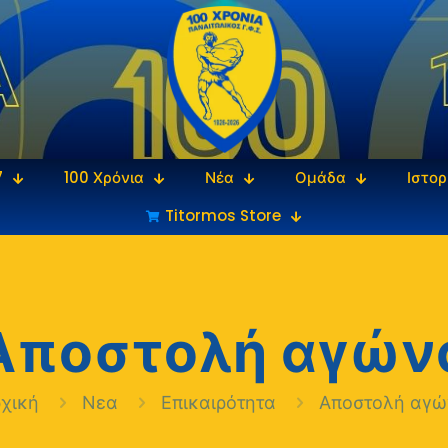
7
100 Χρόνια
Νέα
Ομάδα
Ιστορ
Titormos Store
Αποστολή αγών
ρχική
Νεα
Επικαιρότητα
Αποστολή αγώ