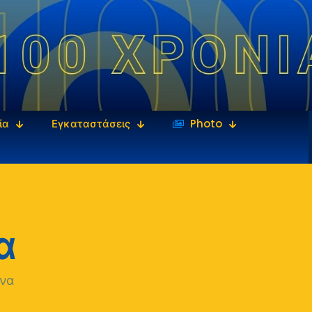
ία
Εγκαταστάσεις
‎‏‏‎ ‎Photo
α
να