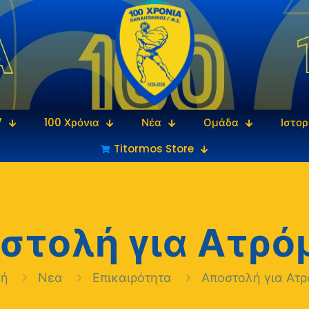
7
100 Χρόνια
Νέα
Ομάδα
Ιστορ
Titormos Store
στολή για Ατρό
κή
Νεα
Επικαιρότητα
Αποστολή για Ατρ