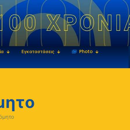
ία
Εγκαταστάσεις
‎‏‏‎ ‎Photo
μητο
όμητο