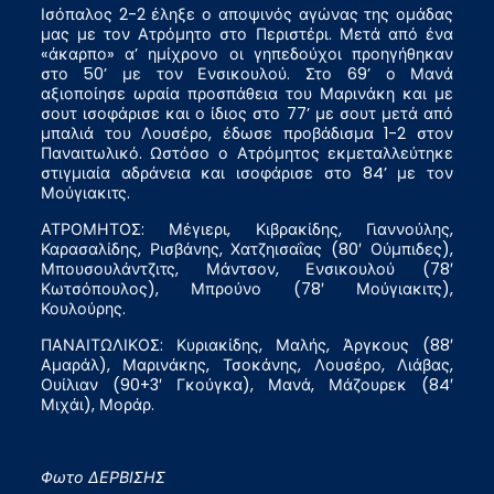
Ισόπαλος 2-2 έληξε ο αποψινός αγώνας της ομάδας
μας με τον Ατρόμητο στο Περιστέρι. Μετά από ένα
«άκαρπο» α’ ημίχρονο οι γηπεδούχοι προηγήθηκαν
στο 50’ με τον Ενσικουλού. Στο 69’ ο Μανά
αξιοποίησε ωραία προσπάθεια του Μαρινάκη και με
σουτ ισοφάρισε και ο ίδιος στο 77’ με σουτ μετά από
μπαλιά του Λουσέρο, έδωσε προβάδισμα 1-2 στον
Παναιτωλικό. Ωστόσο ο Ατρόμητος εκμεταλλεύτηκε
στιγμιαία αδράνεια και ισοφάρισε στο 84’ με τον
Μούγιακιτς.
ΑΤΡΟΜΗΤΟΣ: Μέγιερι, Κιβρακίδης, Γιαννούλης,
Καρασαλίδης, Ρισβάνης, Χατζηισαΐας (80′ Ούμπιδες),
Μπουσουλάντζιτς, Μάντσον, Ενσικουλού (78′
Κωτσόπουλος), Μπρούνο (78′ Μούγιακιτς),
Κουλούρης.
ΠΑΝΑΙΤΩΛΙΚΟΣ: Κυριακίδης, Μαλής, Άργκους (88′
Αμαράλ), Μαρινάκης, Τσοκάνης, Λουσέρο, Λιάβας,
Ουίλιαν (90+3′ Γκούγκα), Μανά, Μάζουρεκ (84′
Μιχάι), Μοράρ.
Φωτο ΔΕΡΒΙΣΗΣ