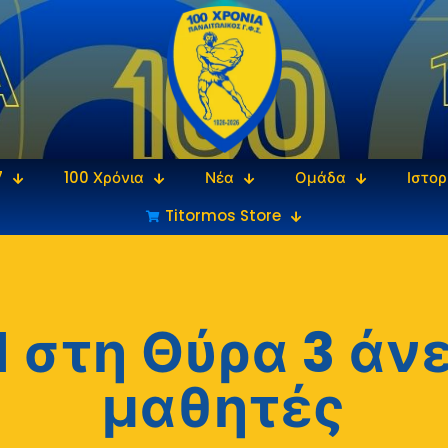
7
100 Χρόνια
Νέα
Ομάδα
Ιστορ
Titormos Store
στη Θύρα 3 άνε
μαθητές