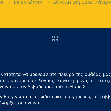
εα
Επικαιρότητα
ΔΩΡΕΑΝ στη Θύρα 3 άνεργο
νατότητα να βρεθούν στο πλευρό της ομάδας μας
ια οικονομικούς λόγους. Συγκεκριμένα, οι κάτοχ
ώνα με τον Λεβαδειακό από τη Θύρα 3.
θα γίνει από τα εκδοτήρια του γηπέδου, το Σάββατ
ν έναρξη του αγώνα.