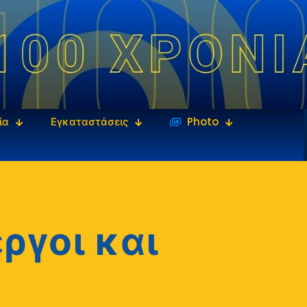
ία
Εγκαταστάσεις
‎‏‏‎ ‎Photo
ργοι και