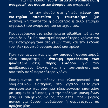
– Για την έκδοσή του
απαιτείται ο ΑΜΚΑ
και
η
αναγραφή του ονοματεπώνυμου
του αγοραστή.
– Για την είσοδο στο γήπεδο
πέραν του
εισιτηρίου απαιτείται η ταυτοποίηση
(με
Αστυνομική ταυτότητα ή διαβατήριο ή άλλο επίσημο
έγγραφο) του ονόματος του κατόχου του.
Προσερχόμενοι στα εκδοτήρια οι φίλαθλοι πρέπει να
γνωρίζουν ότι θα απαιτηθεί περισσότερος χρόνος για
την καταγραφή των στοιχείων τους και την έκδοση
του ηλεκτρονικού ονομαστικού εισιτηρίου.
Πριν τον αγώνα και για την αποφυγή συνωστισμού,
είναι απαραίτητη η
έγκαιρη προσέλευση των
φιλάθλων στις Θύρες εισόδου
, για τον
προβλεπόμενο έλεγχο και την ταυτοποίηση, που
απαιτούν πολύ περισσότερο χρόνο.
Επισημαίνεται ότι πέραν του ηλεκτρονικού και
ονομαστικού εισιτηρίου, στο γήπεδο λειτουργεί
υποχρεωτικά και σύστημα ηλεκτρονικής εποπτείας
με ψηφιακές κάμερες, για την πρόληψη φαινομένων
βίας. Ο αθλητικός νόμος προβλέπει πολύ βαριές
ποινές για όσους προβαίνουν ή συμμετέχουν σε
πράξεις βίας.