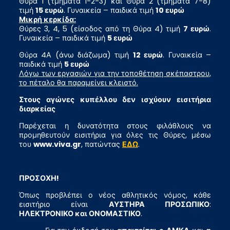
Θύρα 1 (τμήματα 1-2-3) και Θύρα 2 (τμήματα 7-8)
τιμή
15 ευρώ
. Γυναικεία – παιδικά τιμή
10 ευρώ
Μικρή κερκίδα:
Θύρες 3, 4, 5 (είσοδος από τη Θύρα 4) τιμή
7 ευρώ
.
Γυναικεία – παιδικά τιμή
5 ευρώ
Θύρα 4Α (άνω διάζωμα) τιμή
12 ευρώ
. Γυναικεία –
παιδικά τιμή
5 ευρώ
Λόγω των εργασιών για την τοποθέτηση σκέπαστρου,
το πέταλο θα παραμείνει κλειστό.
Στους αγώνες κυπέλλου δεν ισχύουν εισιτήρια
διαρκείας
Παρέχεται η δυνατότητα στους φιλάθλους να
προμηθευτούν εισιτήρια για όλες τις Θύρες, μέσω
του
www.viva.gr
, πατώντας
ΕΔΩ
.
ΠΡΟΣΟΧΗ!
Όπως προβλέπει ο νέος αθλητικός νόμος, κάθε
εισιτήριο είναι
ΑΥΣΤΗΡΑ ΠΡΟΣΩΠΙΚΟ
:
ΗΛΕΚΤΡΟΝΙΚΟ και ΟΝΟΜΑΣΤΙΚΟ
.