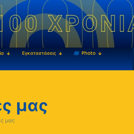
ία
Εγκαταστάσεις
‎‏‏‎ ‎Photo
ες μας
ες μας