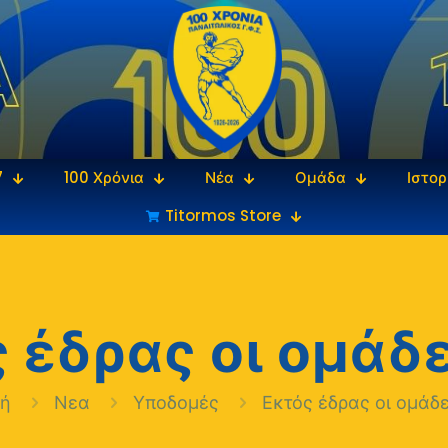
7
100 Χρόνια
Νέα
Ομάδα
Ιστορ
Titormos Store
 έδρας οι ομάδ
κή
Νεα
Υποδομές
Εκτός έδρας οι ομάδ