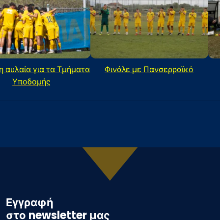
η αυλαία για τα Τμήματα
Φινάλε με Πανσερραϊκό
Υποδομής
Εγγραφή
στο newsletter μας