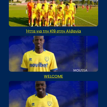
Ήττα για την Κ19 στην Αλβανία
WELCOME