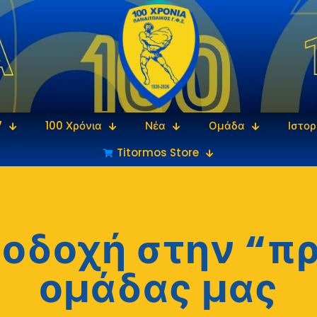
7
100 Χρόνια
Νέα
Ομάδα
Ιστορ
Titormos Store
οδοχή στην “π
ομάδας μας