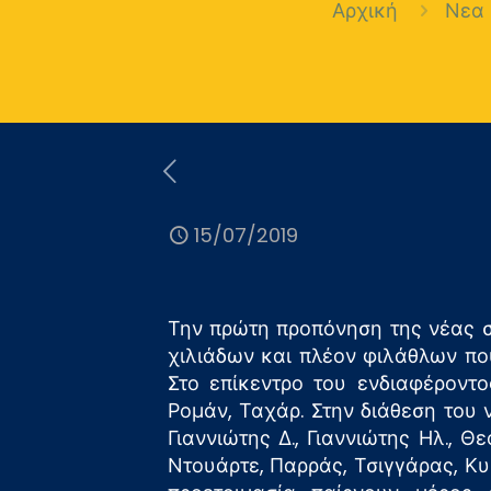
Αρχική
Νεα
15/07/2019
Την πρώτη προπόνηση της νέας 
χιλιάδων και πλέον φιλάθλων πο
Στο επίκεντρο του ενδιαφέροντο
Ρομάν, Ταχάρ. Στην διάθεση του
Γιαννιώτης Δ., Γιαννιώτης Ηλ.,
Ντουάρτε, Παρράς, Τσιγγάρας, Κ