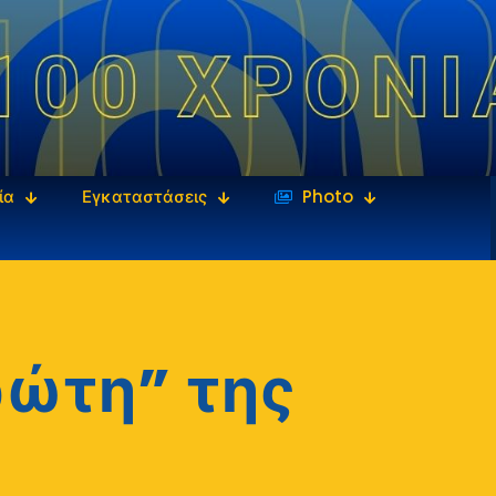
ία
Εγκαταστάσεις
‎‏‏‎ ‎Photo
ρώτη” της