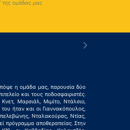
 της ομάδας μας
πόψε η ομάδα μας, παρουσία δύο
τελείο και τους ποδοσφαιριστές.
Κνετ, Μαρσιάλ, Μιμίτο, Ντάλσιο,
του ήταν και οι Γιαννακόπουλος,
Μπελεβώνης, Νταλακούρας, Ντίας,
εί πρόγραμμα αποθεραπείας. Στην