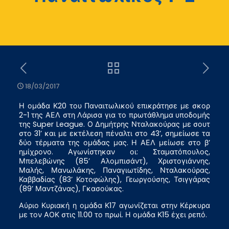
18/03/2017
Η ομάδα Κ20 του Παναιτωλικού επικράτησε με σκορ
2-1 της ΑΕΛ στη Λάρισα για το πρωτάθλημα υποδομής
της Super League. Ο Δημήτρης Νταλακούρας με σουτ
στο 31’ και με εκτέλεση πέναλτι στο 43’, σημείωσε τα
δύο τέρματα της ομάδας μας. Η ΑΕΛ μείωσε στο β’
ημίχρονο. Αγωνίστηκαν οι: Σταματόπουλος,
Μπελεβώνης (85’ Αλομπισάντ), Χριστογιάννης,
Μαλής, Μανωλάκης, Παναγιωτίδης, Νταλακούρας,
Καββαδίας (83’ Κοτοφώλης), Γεωργούσης, Τσιγγάρας
(89’ Μαντζάνας), Γκασούκας.
Αύριο Κυριακή η ομάδα Κ17 αγωνίζεται στην Κέρκυρα
με τον ΑΟΚ στις 11.00 το πρωί. Η ομάδα Κ15 έχει ρεπό.