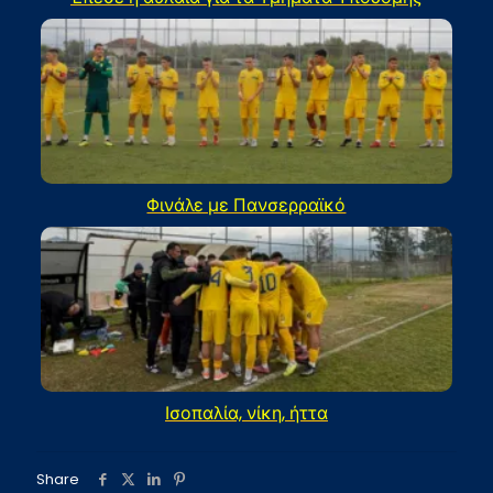
Φινάλε με Πανσερραϊκό
Ισοπαλία, νίκη, ήττα
Share