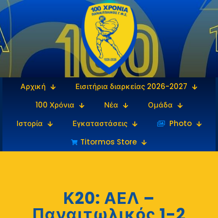
Αρχική
Εισιτήρια διαρκείας 2026-2027
100 Χρόνια
Νέα
Ομάδα
Ιστορία
Εγκαταστάσεις
‎‏‏‎ ‎Photo
Titormos Store
Κ20: ΑΕΛ –
Παναιτωλικός 1-2