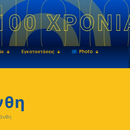
ία
Εγκαταστάσεις
‎‏‏‎ ‎Photo
νθη
Ξάνθη