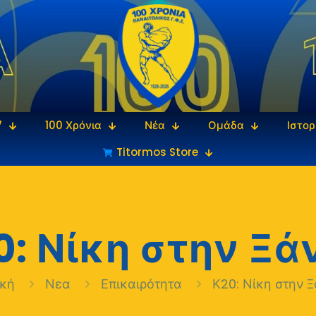
7
100 Χρόνια
Νέα
Ομάδα
Ιστορ
Titormos Store
0: Νίκη στην Ξά
ική
Νεα
Επικαιρότητα
Κ20: Νίκη στην 