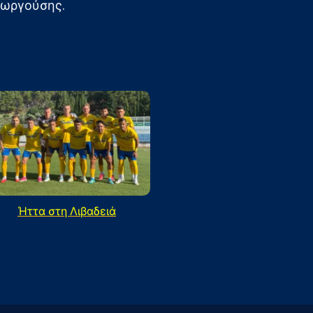
εωργούσης.
Ήττα στη Λιβαδειά