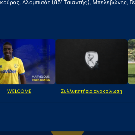
κούρας, Αλομπισάτ (85’ Τσιαντής), Μπελεβώνης, Γ
WELCOME
Συλλυπητήρια ανακοίνωση