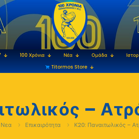
7
100 Χρόνια
Νέα
Ομάδα
Ιστορ
Titormos Store
ιτωλικός – Ατρ
Νεα
Επικαιρότητα
Κ20: Παναιτωλικός – Ατ