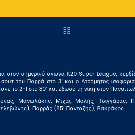
ια στον σημερινό αγώνα Κ20 Super League, κερδίζ
 σουτ του Παρρά στο 3’ και ο Ατρόμητος ισοφάρισε
νε το 2-1 στο 80’ και έδωσε τη νίκη στον Παναιτωλ
ιόνας, Μανωλάκης, Μιχάι, Μαλής, Τσιγγάρας, Πα
Μπελεβώνης), Παρράς (85’ Πανταζής), Βακράκος.