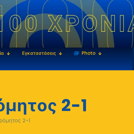
ία
Εγκαταστάσεις
‎‏‏‎ ‎Photo
όμητος 2-1
ρόμητος 2-1