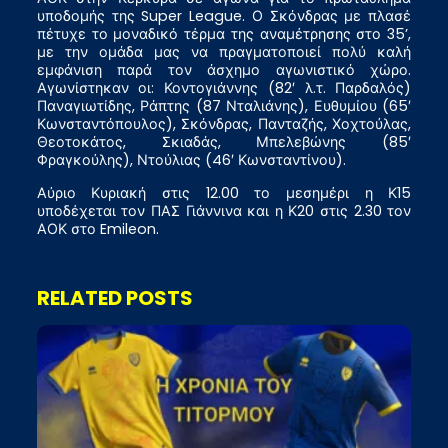
υποδομής της Super League. Ο Σκόνδρας με πλασέ
πέτυχε το μοναδικό τέρμα της αναμέτρησης στο 35’,
με την ομάδα μας να πραγματοποιεί πολύ καλή
εμφάνιση παρά τον άσχημο αγωνιστικό χώρο.
Αγωνίστηκαν οι: Κοντογιάννης (82′ λ.τ. Παρδαλός)
Παναγιωτίδης, Ράπτης (87 Νταλιάνης), Ευθυμίου (65′
Κωνσταντόπουλος), Σκόνδρας, Πανταζής, Χοχτούλας,
Θεοτοκάτος, Σκιαδάς, Μπελεβώνης (85′
Φραγκούλης), Ντούλιας (46′ Κωνσταντίνου).
Αύριο Κυριακή στις 12.00 το μεσημέρι η Κ15
υποδέχεται τον ΠΑΣ Γιάννινα και η Κ20 στις 2.30 τον
ΑΟΚ στο Emileon.
RELATED POSTS