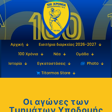
Αρχική
Εισιτήρια διαρκείας 2026-2027
100 Χρόνια
Νέα
Ομάδα
Ιστορία
Εγκαταστάσεις
‎‏‏‎ ‎Photo
Titormos Store
Οι αγώνες των
Τμημάτων Υποδομής