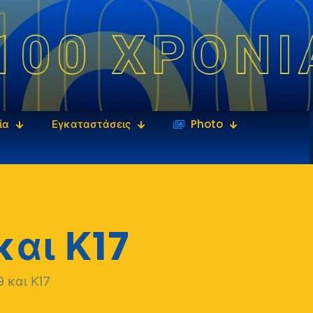
ία
Εγκαταστάσεις
‎‏‏‎ ‎Photo
και Κ17
 και Κ17