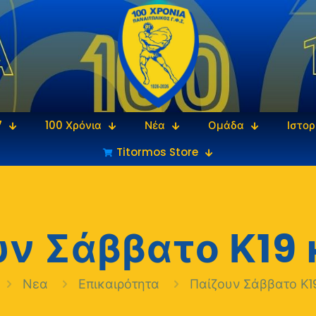
7
100 Χρόνια
Νέα
Ομάδα
Ιστορ
Titormos Store
ν Σάββατο Κ19 
Νεα
Επικαιρότητα
Παίζουν Σάββατο Κ19