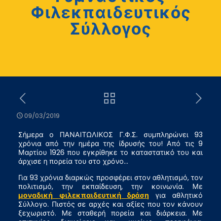
Φιλεκπαιδευτικός
Σύλλογος
09/03/2019
Σήμερα ο ΠΑΝΑΙΤΩΛΙΚΟΣ Γ.Φ.Σ. συμπληρώνει 93
χρόνια από την ημέρα της ίδρυσής του! Από τις 9
Μαρτίου 1926 που εγκρίθηκε το καταστατικό του και
άρχισε η πορεία του στο χρόνο…
Για 93 χρόνια διαρκώς προσφέρει στον αθλητισμό, τον
πολιτισμό, την εκπαίδευση, την κοινωνία. Με
μοναδική
φιλεκπαιδευτική δράση
για αθλητικό
Σύλλογο. Πιστός σε αρχές και αξίες που τον κάνουν
ξεχωριστό. Με σταθερή πορεία και διάρκεια. Με