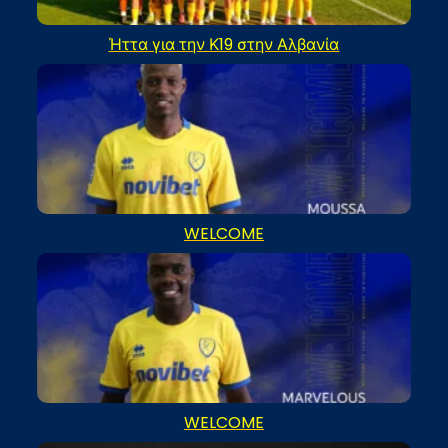
Ήττα για την Κ19 στην Αλβανία
WELCOME
WELCOME