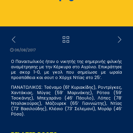
06/08/2017
Ο Παναιτωλικός ήταν ο νικητής της σημερινής φιλικής
αναμέτρησης με την Κέρκυρα στο Αγρίνιο. Επικράτησε
με σκορ 1-0, με γκολ που σημείωσε με ωραία
προσπάθεια και σουτ ο Χόρχε Ντίας στο 25’.
ΠΑΝΑΤΩΛΙΚΟΣ: Τσέναμο (61’ Κυριακίδης), Ροντρίγκες,
Χαντάκιας, Μύγας (59’ Μαρινάκης), Ρότσα (59’
Τσοκάνης), Μπεχαράνο (46’ Πάουλο), Λόπες (78’
Νταλακούρας), Μάζουρεκ (65’ Γιαννιώτης), Ντίας
(73’ Βασιλούδης), Κλέσιο (73’ Σελεμανί), Μοράρ (46’
Ρόσα).