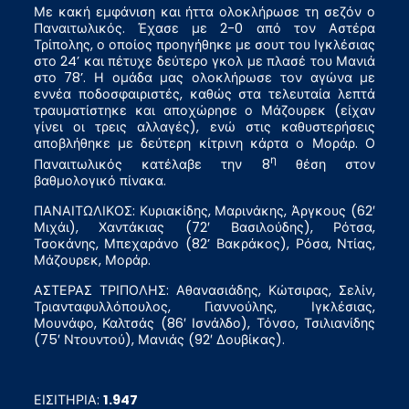
Με κακή εμφάνιση και ήττα ολοκλήρωσε τη σεζόν ο
Παναιτωλικός. Έχασε με 2-0 από τον Αστέρα
Τρίπολης, ο οποίος προηγήθηκε με σουτ του Ιγκλέσιας
στο 24’ και πέτυχε δεύτερο γκολ με πλασέ του Μανιά
στο 78’. Η ομάδα μας ολοκλήρωσε τον αγώνα με
εννέα ποδοσφαιριστές, καθώς στα τελευταία λεπτά
τραυματίστηκε και αποχώρησε ο Μάζουρεκ (είχαν
γίνει οι τρεις αλλαγές), ενώ στις καθυστερήσεις
αποβλήθηκε με δεύτερη κίτρινη κάρτα ο Μοράρ. Ο
η
Παναιτωλικός κατέλαβε την 8
θέση στον
βαθμολογικό πίνακα.
ΠΑΝΑΙΤΩΛΙΚΟΣ: Κυριακίδης, Μαρινάκης, Άργκους (62′
Μιχάι), Χαντάκιας (72′ Βασιλούδης), Ρότσα,
Τσοκάνης, Μπεχαράνο (82’ Βακράκος), Ρόσα, Ντίας,
Μάζουρεκ, Μοράρ.
ΑΣΤΕΡΑΣ ΤΡΙΠΟΛΗΣ: Αθανασιάδης, Κώτσιρας, Σελίν,
Τριανταφυλλόπουλος, Γιαννούλης, Ιγκλέσιας,
Μουνάφο, Καλτσάς (86′ Ισνάλδο), Τόνσο, Τσιλιανίδης
(75′ Ντουντού), Μανιάς (92′ Δουβίκας).
ΕΙΣΙΤΗΡΙΑ:
1.947