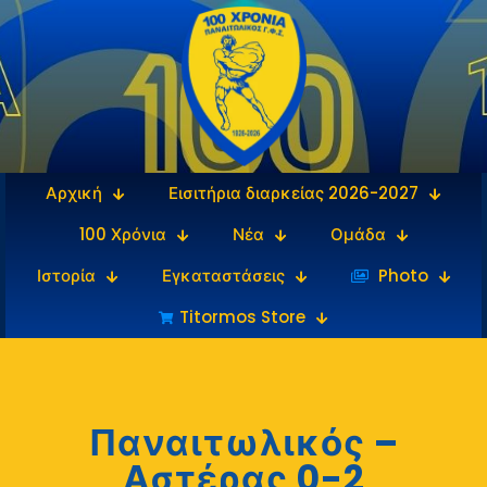
Αρχική
Εισιτήρια διαρκείας 2026-2027
100 Χρόνια
Νέα
Ομάδα
Ιστορία
Εγκαταστάσεις
‎‏‏‎ ‎Photo
Titormos Store
Παναιτωλικός –
Αστέρας 0-2