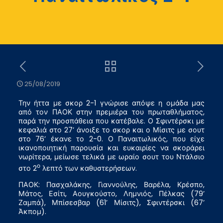
25/08/2019
Την ήττα με σκορ 2-1 γνώρισε απόψε η ομάδα μας
από τον ΠΑΟΚ στην πρεμιέρα του πρωταθλήματος,
παρά την προσπάθεια που κατέβαλε. Ο Σφιντέρσκι με
κεφαλιά στο 27’ άνοιξε το σκορ και ο Μίσιτς με σουτ
στο 76’ έκανε το 2-0. Ο Παναιτωλικός, που είχε
ικανοποιητική παρουσία και ευκαιρίες να σκοράρει
νωρίτερα, μείωσε τελικά με ωραίο σουτ του Ντάλσιο
ο
στο 2
λεπτό των καθυστερήσεων.
ΠΑΟΚ: Πασχαλάκης, Γιαννούλης, Βαρέλα, Κρέσπο,
Μάτος, Εσίτι, Αουγκούστο, Λημνιός, Πέλκας (79’
Ζαμπά), Μπίσεσβαρ (61’ Μίσιτς), Σφιντέρσκι (67’
Άκπομ).