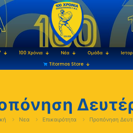
7
100 Χρόνια
Νέα
Ομάδα
Ιστορ
Titormos Store
οπόνηση Δευτέ
ική
Νεα
Επικαιρότητα
Προπόνηση Δευτ