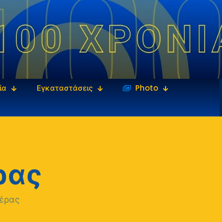
ία
Εγκαταστάσεις
‎‏‏‎ ‎Photo
ρας
έρας