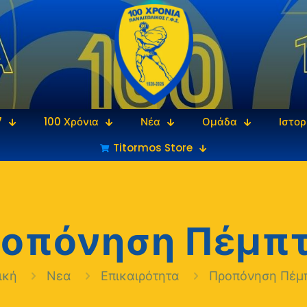
7
100 Χρόνια
Νέα
Ομάδα
Ιστορ
Titormos Store
οπόνηση Πέμπ
ική
Νεα
Επικαιρότητα
Προπόνηση Πέμ