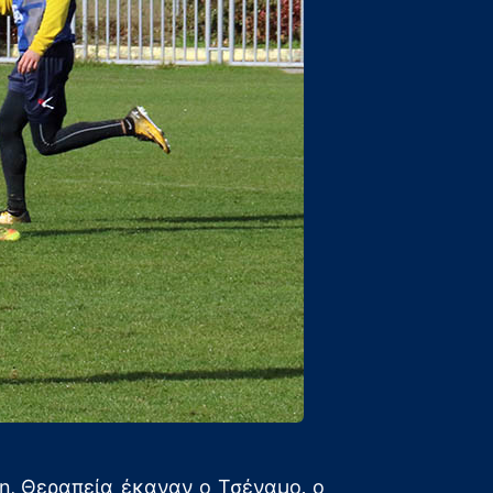
η. Θεραπεία έκαναν ο Τσέναμο, ο