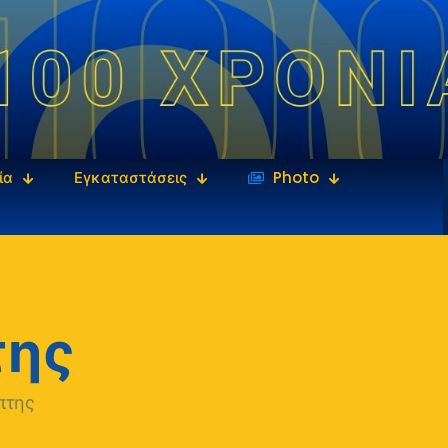
ία
Εγκαταστάσεις
‎‏‏‎ ‎Photo
της
πτης