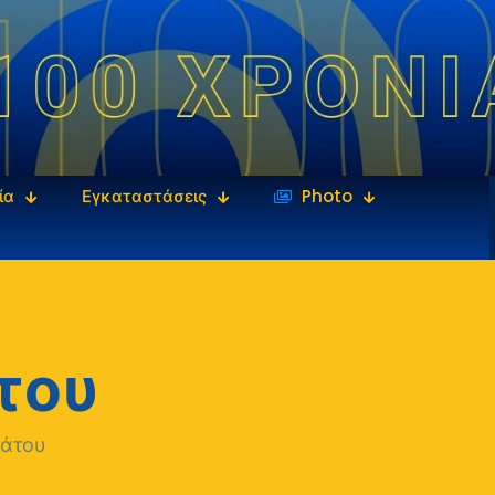
ία
Εγκαταστάσεις
‎‏‏‎ ‎Photo
του
άτου