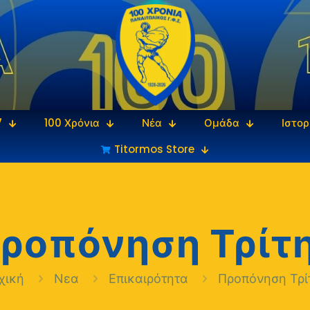
7
100 Χρόνια
Νέα
Ομάδα
Ιστορ
Titormos Store
ροπόνηση Τρίτ
χική
Νεα
Επικαιρότητα
Προπόνηση Τρί