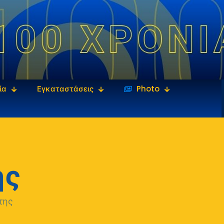
ία
Εγκαταστάσεις
‎‏‏‎ ‎Photo
ης
της