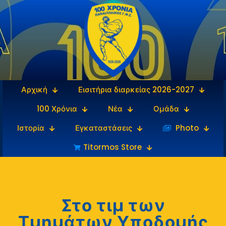
Αρχική
Εισιτήρια διαρκείας 2026-2027
100 Χρόνια
Νέα
Ομάδα
Ιστορία
Εγκαταστάσεις
‎‏‏‎ ‎Photo
Titormos Store
Στο τιμ των
Τμημάτων Υποδομής