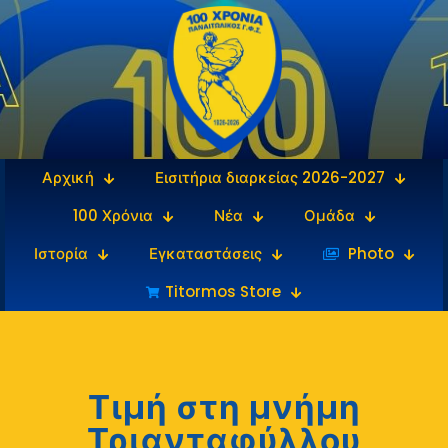
Αρχική
Εισιτήρια διαρκείας 2026-2027
100 Χρόνια
Νέα
Ομάδα
Ιστορία
Εγκαταστάσεις
‎‏‏‎ ‎Photo
Titormos Store
Τιμή στη μνήμη
Τριανταφύλλου