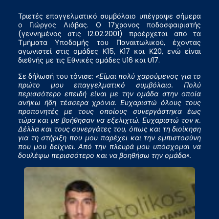
Τριετές επαγγελματικό συμβόλαιο υπέγραψε σήμερα
ο Γιώργος Λιάβας. Ο 17χρονος ποδοσφαιριστής
(γεννημένος στις 12.02.2001) προέρχεται από τα
Τμήματα Υποδομής του Παναιτωλικού, έχοντας
αγωνιστεί στις ομάδες Κ15, Κ17 και Κ20, ενώ είναι
διεθνής με τις Εθνικές ομάδες U16 και U17.
Σε δήλωσή του τόνισε:
«Είμαι πολύ χαρούμενος για το
πρώτο μου επαγγελματικό συμβόλαιο. Πολύ
περισσότερο επειδή είναι με την ομάδα στην οποία
ανήκω ήδη τέσσερα χρόνια. Ευχαριστώ όλους τους
προπονητές με τους οποίους συνεργάστηκα έως
τώρα και με βοήθησαν να εξελιχτώ. Ευχαριστώ τον κ.
Δέλλα και τους συνεργάτες του, όπως και τη διοίκηση
για τη στήριξη που μου παρέχει και την εμπιστοσύνη
που μου δείχνει. Από την πλευρά μου υπόσχομαι να
δουλέψω περισσότερο και να βοηθήσω την ομάδα».