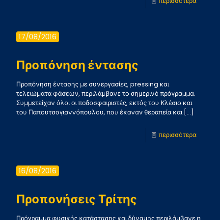
-
περισσότερα
Φιλικό
με
17/08/2016
τον
Αστέρα
Προπόνηση έντασης
Προπόνηση έντασης με συνεργασίες, pressing και
τελειώματα φάσεων, περιλάμβανε το σημερινό πρόγραμμα.
Συμμετείχαν όλοι οι ποδοσφαιριστές, εκτός του Κλέσιο και
του Παπουτσογιαννόπουλου, που έκαναν θεραπεία και
[…]
-
περισσότερα
Προπόν
ένταση
16/08/2016
Προπονήσεις Τρίτης
Πρόγραμμα φυσικής κατάστασης και δύναμης περιλάμβανε η