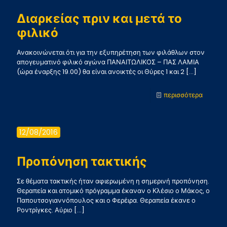
2-
Διαρκείας πριν και μετά το
1
φιλικό
Ανακοινώνεται ότι για την εξυπηρέτηση των φιλάθλων στον
απογευματινό φιλικό αγώνα ΠΑΝΑΙΤΩΛΙΚΟΣ – ΠΑΣ ΛΑΜΙΑ
(ώρα έναρξης 19.00) θα είναι ανοικτές οι Θύρες 1 και 2
[…]
-
περισσότερα
Διαρκεί
πριν
12/08/2016
και
μετά
Προπόνηση τακτικής
το
Σε θέματα τακτικής ήταν αφιερωμένη η σημερινή προπόνηση.
φιλικό
Θεραπεία και ατομικό πρόγραμμα έκαναν ο Κλέσιο ο Μάκος, ο
Παπουτσογιαννόπουλος και ο Φερέιρα. Θεραπεία έκανε ο
Ροντρίγκες. Αύριο
[…]