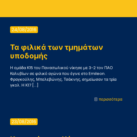
24/08/2016
Τα φιλικά των τμημάτων
υποδομής
Η ομάδα Κ15 του Παναιτωλικού νίκησε με 3-2 τον ΠΑΟ
Καλυβίων σε φιλικό αγώνα που έγινε στο Emileon.
Φραγκούλης, Μπελεβώνης, Τσάκνης, σημείωσαν τα τρία
γκολ. Η Κ17
[…]
-
περισσότερα
Τα
φιλικά
23/08/2016
των
τμημάτ