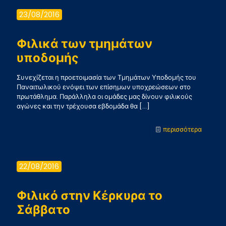
Τρίτης
23/08/2016
Φιλικά των τμημάτων
υποδομής
Συνεχίζεται η προετοιμασία των Τμημάτων Υποδομής του
Παναιτωλικού ενόψει των επίσημων υποχρεώσεων στο
πρωτάθλημα. Παράλληλα οι ομάδες μας δίνουν φιλικούς
αγώνες και την τρέχουσα εβδομάδα θα
[…]
-
περισσότερα
Φιλικά
των
22/08/2016
τμημάτ
υποδομ
Φιλικό στην Κέρκυρα το
Σάββατο