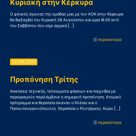
Κυριακή στην Κέρκυρα
υποδομ
Ο φιλικός αγώνας της ομάδας μας με τον ΑΟΚ στην Κέρκυρα
θα διεξαχθεί την Κυριακή 28 Αυγούστου και ώρα 18.00 αντί
του Σαββάτου που είχε αρχικά
[…]
-
περισσότερα
Κυριακ
στην
23/08/2016
Κέρκυρ
Προπόνηση Τρίτης
Ασκήσεις τεχνικής, τελειώματα φάσεων και παιχνίδια με
περιορισμούς περιλάμβανε η σημερινή προπόνηση. Ατομικό
πρόγραμμα και θεραπεία έκαναν ο Κλέσιο και ο
Παπουτσογιαννόπουλος. Θεραπεία ο Ροντρίγκες. Αύριο
[…]
-
περισσότερα
Προπόν