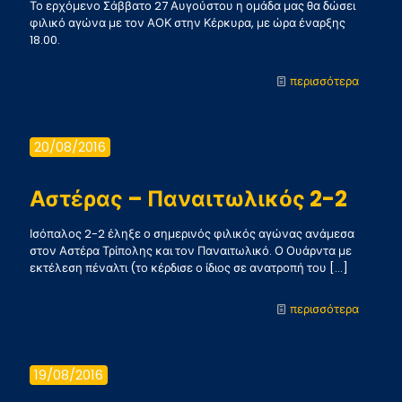
Το ερχόμενο Σάββατο 27 Αυγούστου η ομάδα μας θα δώσει
φιλικό αγώνα με τον ΑΟΚ στην Κέρκυρα, με ώρα έναρξης
18.00.
-
περισσότερα
Φιλικό
στην
20/08/2016
Κέρκυρ
το
Αστέρας – Παναιτωλικός 2-2
Σάββατ
Ισόπαλος 2-2 έληξε ο σημερινός φιλικός αγώνας ανάμεσα
στον Αστέρα Τρίπολης και τον Παναιτωλικό. Ο Ουάρντα με
εκτέλεση πέναλτι (το κέρδισε ο ίδιος σε ανατροπή του
[…]
-
περισσότερα
Αστέρα
–
19/08/2016
Παναιτ