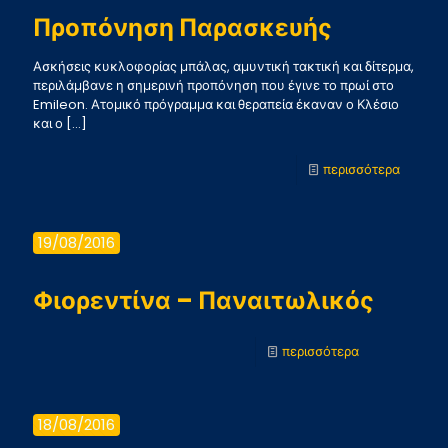
2-
Προπόνηση Παρασκευής
2
Ασκήσεις κυκλοφορίας μπάλας, αμυντική τακτική και δίτερμα,
περιλάμβανε η σημερινή προπόνηση που έγινε το πρωί στο
Emileon. Ατομικό πρόγραμμα και θεραπεία έκαναν ο Κλέσιο
και ο
[…]
-
περισσότερα
Προπόν
Παρασκ
19/08/2016
Φιορεντίνα – Παναιτωλικός
-
περισσότερα
Φιορεντίνα
–
18/08/2016
Παναιτωλικός