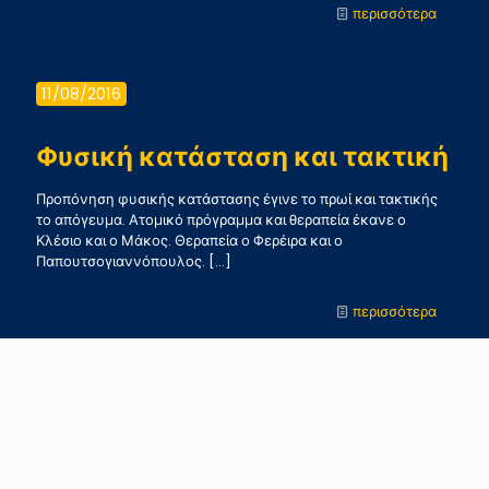
-
περισσότερα
Προπόν
τακτική
11/08/2016
Φυσική κατάσταση και τακτική
Προπόνηση φυσικής κατάστασης έγινε το πρωί και τακτικής
το απόγευμα. Ατομικό πρόγραμμα και θεραπεία έκανε ο
Κλέσιο και ο Μάκος. Θεραπεία ο Φερέιρα και ο
Παπουτσογιαννόπουλος.
[…]
-
περισσότερα
Φυσική
κατάστ
10/08/2016
και
τακτική
Προπονήσεις Τετάρτης