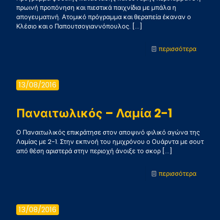
πρωινή προπόνηση και πιεστικά παιχνίδια με μπάλα η
απογευματινή. Ατομικό πρόγραμμα και θεραπεία έκαναν ο
Κλέσιο και ο Παπουτσογιαννόπουλος.
[…]
-
περισσότερα
Προπον
Τρίτης
13/08/2016
Παναιτωλικός – Λαμία 2-1
Ο Παναιτωλικός επικράτησε στον αποψινό φιλικό αγώνα της
Λαμίας με 2-1. Στην εκπνοή του ημιχρόνου ο Ουάρντα με σουτ
από θέση αριστερά στην περιοχή άνοιξε το σκορ
[…]
-
περισσότερα
Παναιτ
–
13/08/2016
Λαμία