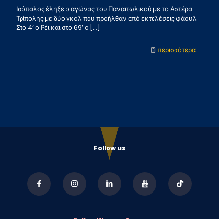
Ισόπαλος έληξε ο αγώνας του Παναιτωλικού με το Αστέρα
Τρίπολης με δύο γκολ που προήλθαν από εκτελέσεις φάουλ.
Στο 4’ ο Ρέι και στο 69’ ο
[…]
-
περισσότερα
Παναιτ
–
Αστέρα
1-
1
Follow us