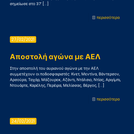
σημείωσε στο 37’
[…]
-
περισσότερα
ΑΕΛ
–
27/02/2021
Παναιτ
1-
Αποστολή αγώνα με ΑΕΛ
0
Στην αποστολή του αυριανού αγώνα με την ΑΕΛ
συμμετέχουν οι ποδοσφαιριστές: Κνετ, Μεντίνα, Βάντερσον,
Αρσούρα, Ταχάρ, Μάζουρεκ, Αζάντι, Ντάλσιο, Ντίας, Αριγίμπι,
Ντουάρτε, Καρέλης, Περέιρα, Μελίσσας, Βέργος,
[…]
-
περισσότερα
Αποστο
αγώνα
24/02/2021
με