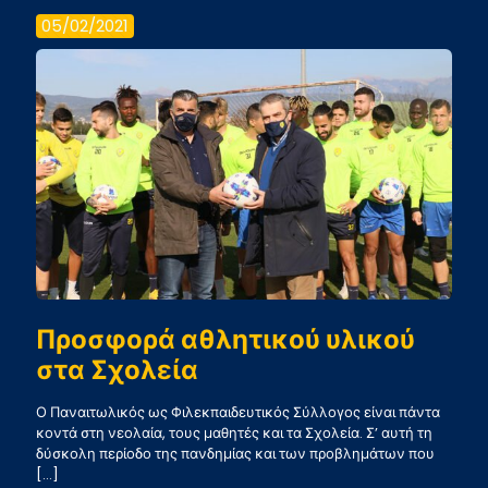
αγώνα
05/02/2021
με
ΠΑΣ
Γιάννιν
Προσφορά αθλητικού υλικού
στα Σχολεία
Ο Παναιτωλικός ως Φιλεκπαιδευτικός Σύλλογος είναι πάντα
κοντά στη νεολαία, τους μαθητές και τα Σχολεία. Σ’ αυτή τη
δύσκολη περίοδο της πανδημίας και των προβλημάτων που
[…]