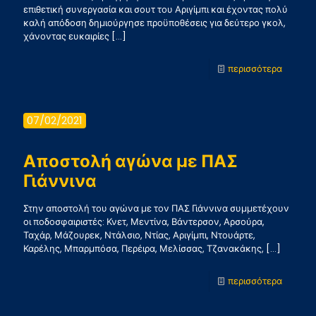
επιθετική συνεργασία και σουτ του Αριγίμπι και έχοντας πολύ
καλή απόδοση δημιούργησε προϋποθέσεις για δεύτερο γκολ,
χάνοντας ευκαιρίες
[…]
-
περισσότερα
Ήττα
από
07/02/2021
τον
ΠΑΣ
Αποστολή αγώνα με ΠΑΣ
Γιάννιν
Γιάννινα
με
Στην αποστολή του αγώνα με τον ΠΑΣ Γιάννινα συμμετέχουν
2-
οι ποδοσφαιριστές: Κνετ, Μεντίνα, Βάντερσον, Αρσούρα,
Ταχάρ, Μάζουρεκ, Ντάλσιο, Ντίας, Αριγίμπι, Ντουάρτε,
1
Καρέλης, Μπαρμπόσα, Περέιρα, Μελίσσας, Τζανακάκης,
[…]
-
περισσότερα
Αποστο