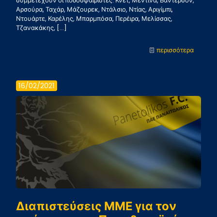
συμμετέχουν οι ποδοσφαιριστές: Κνετ, Μεντίνα, Βάντερσον,
Αρσούρα, Ταχάρ, Μάζουρεκ, Ντάλσιο, Ντίας, Αριγίμπι,
Ντουάρτε, Καρέλης, Μπαρμπόσα, Περέιρα, Μελίσσας,
Τζανακάκης,
[…]
-
περισσότερα
Αποστο
αγώνα
16/02/2021
με
Παναθη
Διαπιστεύσεις ΜΜΕ για τον