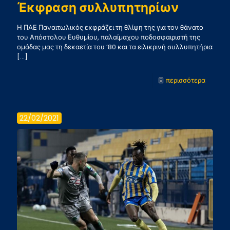
ΑΕΛ
Έκφραση συλλυπητηρίων
Η ΠΑΕ Παναιτωλικός εκφράζει τη θλίψη της για τον θάνατο
του Απόστολου Ευθυμίου, παλαίμαχου ποδοσφαιριστή της
ομάδας μας τη δεκαετία του ’80 και τα ειλικρινή συλλυπητήρια
[…]
-
περισσότερα
Έκφρα
συλλυπ
22/02/2021