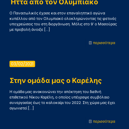
Ήττα από τον Ολυμπιακό
Ο Παναιτωλικός έχασε και στον επαναληπτικό αγώνα
κυπέλλου από τον Ολυμπιακό ολοκληρώνοντας τις φετινές
υποχρεώσεις του στη διοργάνωση. Μόλις στο 9’ ο Μασούρας
με προβολή άνοιξε
[…]
-
περισσότερα
Ήττα
από
03/02/2021
τον
Ολυμπι
Στην ομάδα μας ο Καρέλης
Η ομάδα μας ανακοινώνει την απόκτηση του διεθνή
επιθετικού Νίκου Καρέλη, ο οποίος υπέγραψε συμβόλαιο
συνεργασίας έως το καλοκαίρι του 2022. Στη χώρα μας έχει
αγωνιστεί
[…]
-
περισσότερα