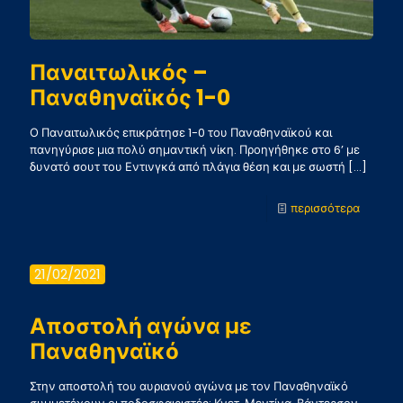
Παναιτωλικός –
Παναθηναϊκός 1-0
Ο Παναιτωλικός επικράτησε 1-0 του Παναθηναϊκού και
πανηγύρισε μια πολύ σημαντική νίκη. Προηγήθηκε στο 6’ με
δυνατό σουτ του Εντινγκά από πλάγια θέση και με σωστή
[…]
-
περισσότερα
Παναιτ
–
21/02/2021
Παναθη
1-
Αποστολή αγώνα με
0
Παναθηναϊκό
Στην αποστολή του αυριανού αγώνα με τον Παναθηναϊκό