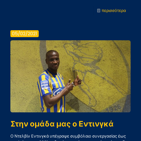
-
περισσότερα
Προσφο
αθλητι
05/02/2021
υλικού
στα
Σχολεί
Στην ομάδα μας ο Εντινγκά
Ο Ντελβίν Εντινγκά υπέγραψε συμβόλαιο συνεργασίας έως