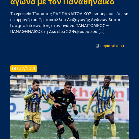
αγώνα με τον Παναθηναϊκό
Το γραφείο Τύπου της ΠΑΕ ΠΑΝΑΙΤΩΛΙΚΟΣ ενημερώνει ότι, σε
εφαρμογή του Πρωτοκόλλου Διεξαγωγής Αγώνων Super
League Interwetten, στον αγώνα ΠΑΝΑΙΤΩΛΙΚΟΣ –
ΠΑΝΑΘΗΝΑΪΚΟΣ τη Δευτέρα 22 Φεβρουαρίου
[…]
-
περισσότερα
Διαπιστ
ΜΜΕ
14/02/2021
για
τον
αγώνα
με
τον
Παναθη