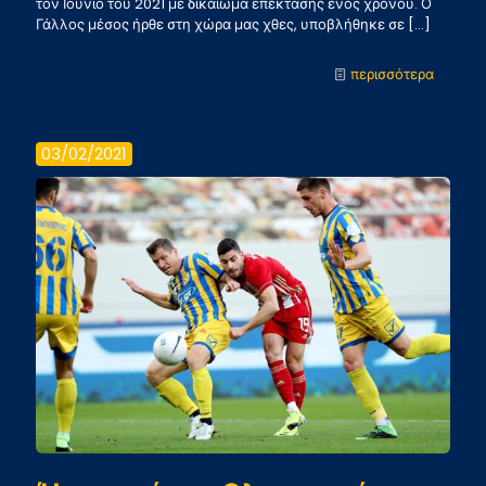
τον Ιούνιο του 2021 με δικαίωμα επέκτασης ενός χρόνου. Ο
Γάλλος μέσος ήρθε στη χώρα μας χθες, υποβλήθηκε σε
[…]
-
περισσότερα
Στην
ομάδα
03/02/2021
μας
ο
Εντινγκ