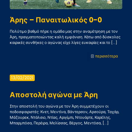
Άρης – Παναιτωλικός 0-0
Πολύτιμο βαθμό πήρε η ομάδα μας στην αναμέτρηση με τον
Άρη, πραγματοποιώντας καλή εμφάνιση. Κάτω από δύσκολες
καιρικές συνθήκες ο αγώνας είχε λίγες ευκαιρίες και το
[…]
-
περισσότερα
Άρης
–
13/02/2021
Παναιτ
0-
Αποστολή αγώνα με Άρη
0
Στην αποστολή του αγώνα με τον Άρη συμμετέχουν οι
ποδοσφαιριστές: Κνετ, Μεντίνα, Βάντερσον, Αρσούρα, Ταχάρ,
Μάζουρεκ, Ντάλσιο, Ντίας, Αριγίμπι, Ντουάρτε, Καρέλης,
Μπαρμπόσα, Περέιρα, Μελίσσας, Βέργος, Μεντόσα,
[…]