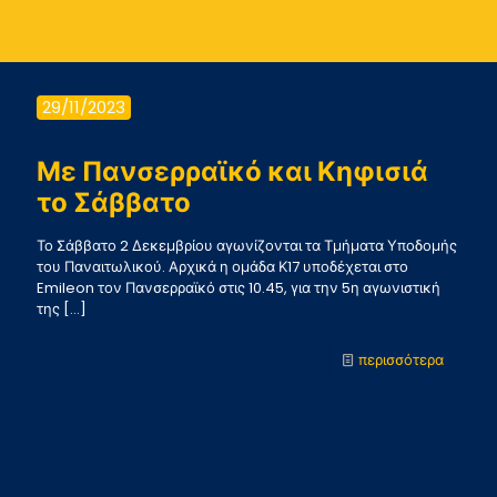
29/11/2023
Με Πανσερραϊκό και Κηφισιά
το Σάββατο
Το Σάββατο 2 Δεκεμβρίου αγωνίζονται τα Τμήματα Υποδομής
του Παναιτωλικού. Αρχικά η ομάδα Κ17 υποδέχεται στο
Emileon τον Πανσερραϊκό στις 10.45, για την 5η αγωνιστική
της
[…]
-
περισσότερα
Με
Πανσερ
και
Κηφισιά