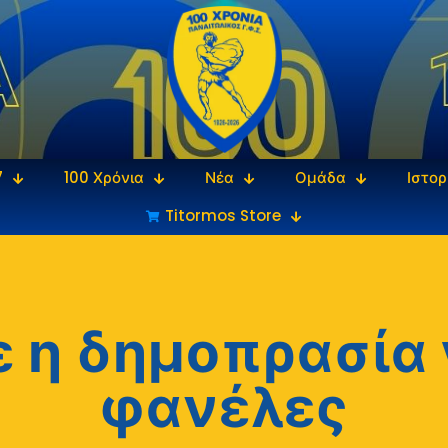
7
100 Χρόνια
Νέα
Ομάδα
Ιστορ
Titormos Store
ε η δημοπρασία γ
φανέλες