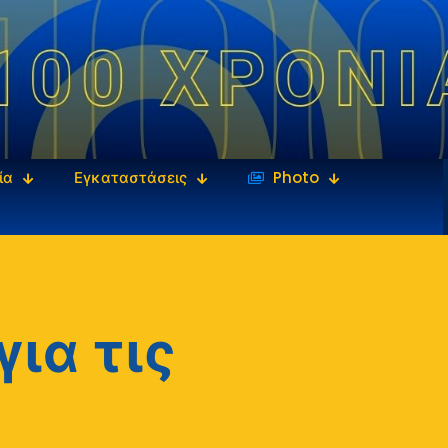
ία
Εγκαταστάσεις
‎‏‏‎ ‎Photo
ια τις