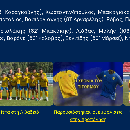
’ Καραγκούνης), Κωσταντινόπουλος, Μπακαγιόκο,
ατόλιος, Βασιλόγιαννης (81’ Αρναρέλης), Ρόβας, Π
στολάκης (82’ Μπακάκης), Λιάβας, Μαλής (106’
, Βαρόνε (60’ Κολοβός), Ξενιτίδης (60’ Μόρσεϊ), Ντ
Ήττα στη Λιβαδειά
Παρουσιάστηκαν οι εμφανίσεις
στην προπόνηση