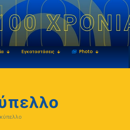
ία
Εγκαταστάσεις
‎‏‏‎ ‎Photo
κύπελλο
 κύπελλο