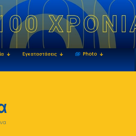
ία
Εγκαταστάσεις
‎‏‏‎ ‎Photo
α
να