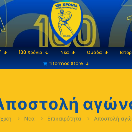
7
100 Χρόνια
Νέα
Ομάδα
Ιστορ
Titormos Store
Αποστολή αγών
ρχική
Νεα
Επικαιρότητα
Αποστολή αγώ