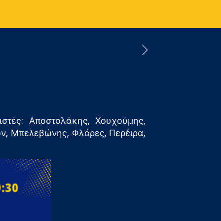
στές: Αποστολάκης, Χουχούμης,
ον, Μπελεβώνης, Φλόρες, Περέιρα,