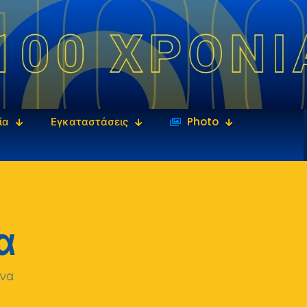
ία
Εγκαταστάσεις
‎‏‏‎ ‎Photo
α
να