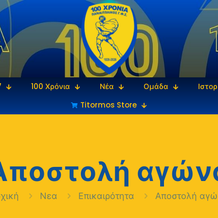
7
100 Χρόνια
Νέα
Ομάδα
Ιστορ
Titormos Store
Αποστολή αγών
ρχική
Νεα
Επικαιρότητα
Αποστολή αγώ