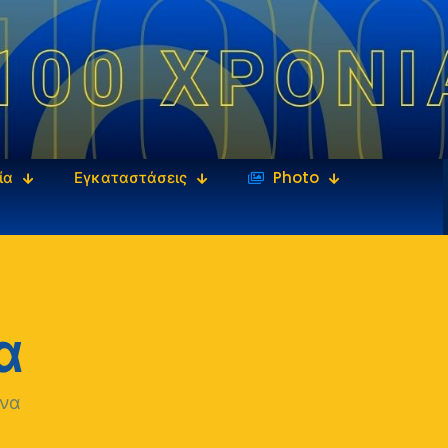
ία
Εγκαταστάσεις
‎‏‏‎ ‎Photo
α
να