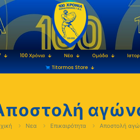
7
100 Χρόνια
Νέα
Ομάδα
Ιστορ
Titormos Store
Αποστολή αγών
ρχική
Νεα
Επικαιρότητα
Αποστολή αγώ