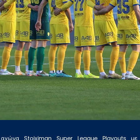
αγώνα Stoiximan Super League Playouts με