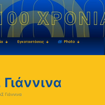
ία
Εγκαταστάσεις
‎‏‏‎ ‎Photo
 Γιάννινα
Σ Γιάννινα