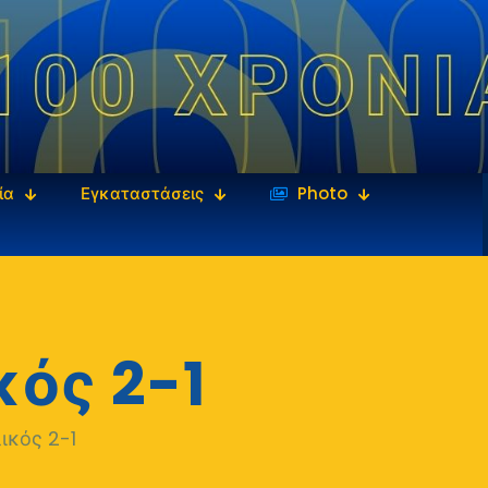
ία
Εγκαταστάσεις
‎‏‏‎ ‎Photo
ός 2-1
ικός 2-1