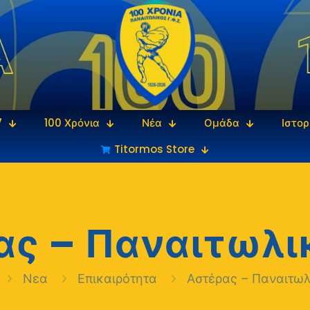
7
100 Χρόνια
Νέα
Ομάδα
Ιστορ
Titormos Store
ας – Παναιτωλικ
Νεα
Επικαιρότητα
Αστέρας – Παναιτωλ