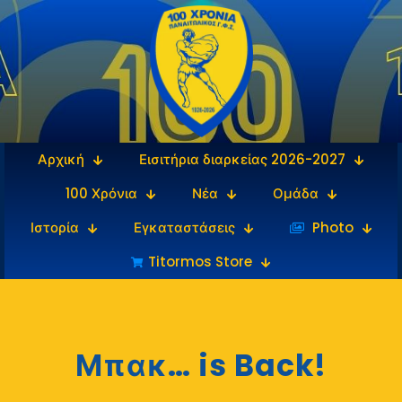
Αρχική
Εισιτήρια διαρκείας 2026-2027
100 Χρόνια
Νέα
Ομάδα
Ιστορία
Εγκαταστάσεις
‎‏‏‎ ‎Photo
Titormos Store
Μπακ… is Back!