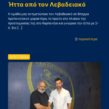
Ήττα από τον Λεβαδειακό
Η ομάδα μας αντιμετώπισε τον Λεβαδειακό σε δίτερμα
προπονητικού χαρακτήρα, το πρώτο στο πλαίσιο της
προετοιμασίας της στο Καρπενήσι και γνώρισε την ήττα με 2-
0. Στο
[…]
-
περισσότερα
Ήττα
από
12/07/2024
τον
Λεβαδε