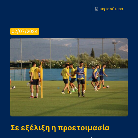
-
περισσότερα
Σε
εξέλιξη
02/07/2024
η
προετοι
Σε εξέλιξη η προετοιμασία