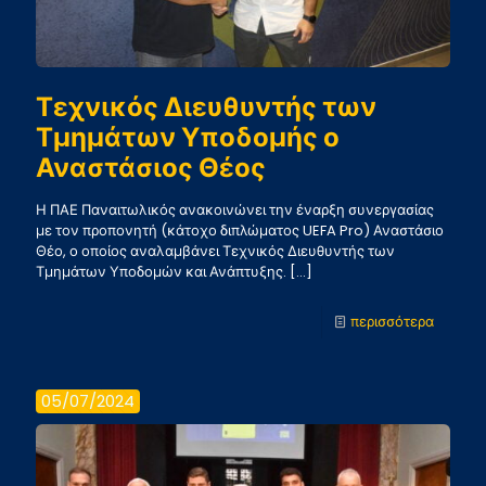
Τεχνικός Διευθυντής των
Τμημάτων Υποδομής ο
Αναστάσιος Θέος
Η ΠΑΕ Παναιτωλικός ανακοινώνει την έναρξη συνεργασίας
με τον προπονητή (κάτοχο διπλώματος UEFA Pro) Αναστάσιο
Θέο, ο οποίος αναλαμβάνει Τεχνικός Διευθυντής των
Τμημάτων Υποδομών και Ανάπτυξης.
[…]
-
περισσότερα
Τεχνικ
Διευθυ
05/07/2024
των
Τμημάτ
Υποδομ