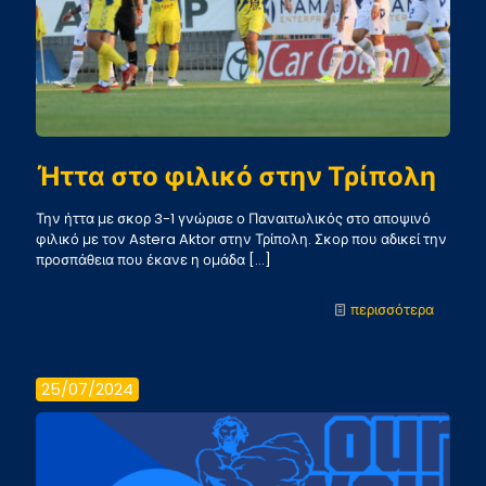
Ήττα στο φιλικό στην Τρίπολη
Την ήττα με σκορ 3-1 γνώρισε ο Παναιτωλικός στο αποψινό
φιλικό με τον Astera Aktor στην Τρίπολη. Σκορ που αδικεί την
προσπάθεια που έκανε η ομάδα
[…]
-
περισσότερα
Ήττα
στο
25/07/2024
φιλικό
στην
Τρίπολη