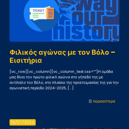
Φιλικός αγώνας με τον Βόλο –
Εισιτήρια
[vc_row][vc_column][vc_column_text css=””]Η ομάδα
μας δίνει τον πρώτο φιλικό αγώνα στο γήπεδό της με
αντίπαλο τον Βόλο, στο πλαίσιο της προετοιμασίας της για την
αγωνιστική περίοδο 2024-2025,
[…]
-
περισσότερα
Φιλικός
αγώνας
18/07/2024
με