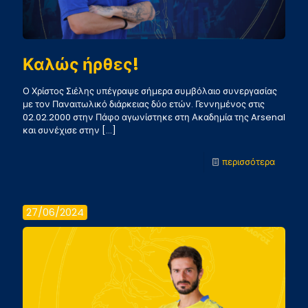
Καλώς ήρθες!
Ο Χρίστος Σιέλης υπέγραψε σήμερα συμβόλαιο συνεργασίας
με τον Παναιτωλικό διάρκειας δύο ετών. Γεννημένος στις
02.02.2000 στην Πάφο αγωνίστηκε στη Ακαδημία της Arsenal
και συνέχισε στην
[…]
-
περισσότερα
Καλώς
ήρθες!
27/06/2024