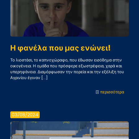
τον
ΠΑΣ
Γιάννιν
Η φανέλα που μας ενώνει!
Το λιοστάσι, το καπνοχώραφο, που έδωσαν εισόδημα στην
οικογένεια. Η ομάδα που πρόσφερε εξωστρέφεια, χαρά και
υπερηφάνεια. Διαμόρφωσαν την πορεία και την εξέλιξη του
Αγρινίου έγιναν
[…]
-
περισσότερα
Η
φανέλα
03/08/2024
που
μας
ενώνει!