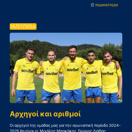
-
περισσότερα
Οι
αγώνες
16/07/2024
της
ομάδας
μας
Αρχηγοί και αριθμοί
Οι αρχηγοί της ομάδας μας για την αγωνιστική περίοδο 2024-
2025 θα είναι οι: Μιχάλης Μπακάκης, Γιώργος Λιάβας,