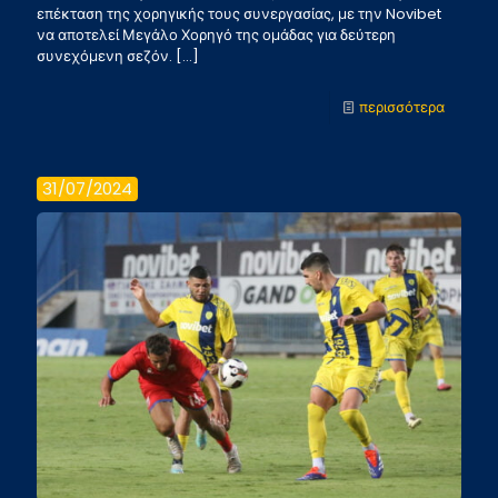
επέκταση της χορηγικής τους συνεργασίας, με την Novibet
να αποτελεί Μεγάλο Χορηγό της ομάδας για δεύτερη
συνεχόμενη σεζόν.
[…]
-
περισσότερα
Η
Novibe
31/07/2024
Μεγάλο
Χορηγό
της
ΠΑΕ
ΠΑΝΑΙΤ
και
για
τη
σεζόν