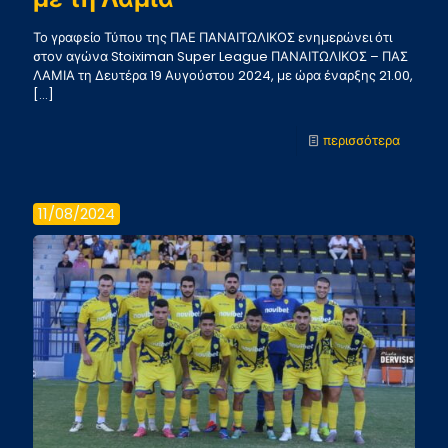
Το γραφείο Τύπου της ΠΑΕ ΠΑΝΑΙΤΩΛΙΚΟΣ ενημερώνει ότι
στον αγώνα Stoiximan Super League ΠΑΝΑΙΤΩΛΙΚΟΣ – ΠΑΣ
ΛΑΜΙΑ τη Δευτέρα 19 Αυγούστου 2024, με ώρα έναρξης 21.00,
[…]
-
περισσότερα
Δημοσι
διαπιστ
11/08/2024
για
τον
αγώνα
με
τη
Λαμία