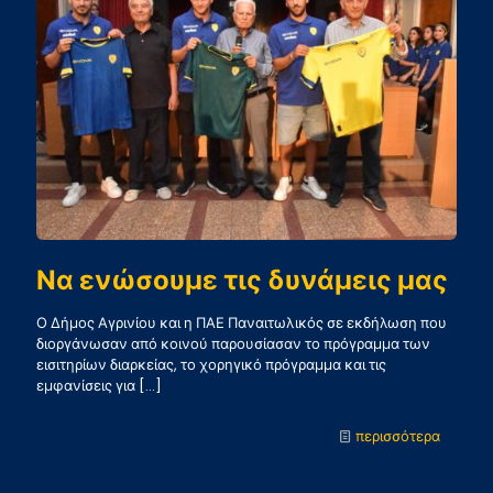
ο
Αναστά
Θέος
Να ενώσουμε τις δυνάμεις μας
Ο Δήμος Αγρινίου και η ΠΑΕ Παναιτωλικός σε εκδήλωση που
διοργάνωσαν από κοινού παρουσίασαν το πρόγραμμα των
εισιτηρίων διαρκείας, το χορηγικό πρόγραμμα και τις
εμφανίσεις για
[…]
-
περισσότερα
Να