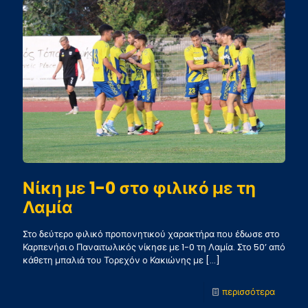
τον
Βόλο
–
Εισιτήρι
Νίκη με 1-0 στο φιλικό με τη
Λαμία
Στο δεύτερο φιλικό προπονητικού χαρακτήρα που έδωσε στο
Καρπενήσι ο Παναιτωλικός νίκησε με 1-0 τη Λαμία. Στο 50’ από
κάθετη μπαλιά του Τορεχόν ο Κακιώνης με
[…]
-
περισσότερα