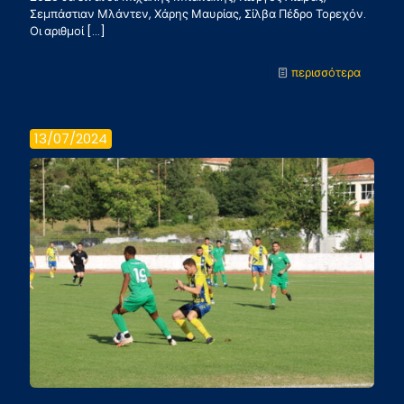
Σεμπάστιαν Μλάντεν, Χάρης Μαυρίας, Σίλβα Πέδρο Τορεχόν.
Οι αριθμοί
[…]
-
περισσότερα
Αρχηγο
και
13/07/2024
αριθμοί