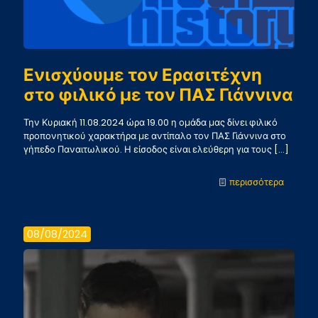
Ενισχύουμε τον Ερασιτέχνη
στο φιλικό με τον ΠΑΣ Γιάννινα
Την Κυριακή 11.08.2024 ώρα 19.00 η ομάδα μας δίνει φιλικό
προπονητικού χαρακτήρα με αντίπαλο τον ΠΑΣ Γιάννινα στο
γήπεδο Παναιτωλικού. Η είσοδος είναι ελεύθερη για τους
[…]
-
περισσότερα
Ενισχύ
τον
08/08/2024
Ερασιτ
στο
φιλικό
με