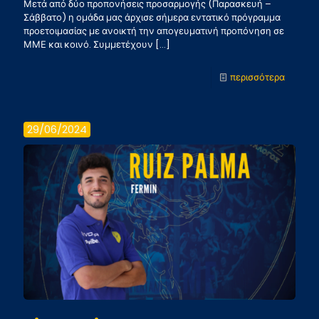
Μετά από δύο προπονήσεις προσαρμογής (Παρασκευή –
Σάββατο) η ομάδα μας άρχισε σήμερα εντατικό πρόγραμμα
προετοιμασίας με ανοικτή την απογευματινή προπόνηση σε
ΜΜΕ και κοινό. Συμμετέχουν
[…]
-
περισσότερα
Σε
εξέλιξη
29/06/2024
η
προετοι