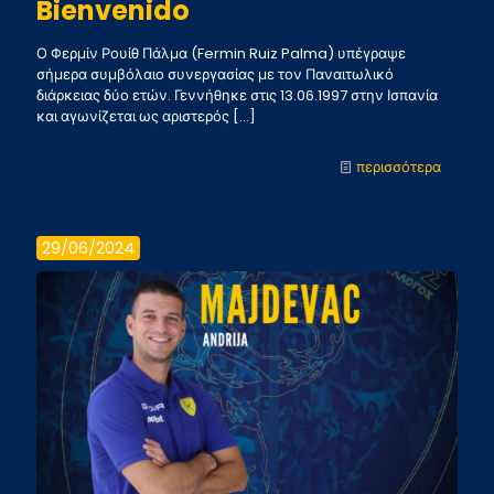
Bienvenido
Ο Φερμίν Ρουίθ Πάλμα (Fermin Ruiz Palma) υπέγραψε
σήμερα συμβόλαιο συνεργασίας με τον Παναιτωλικό
διάρκειας δύο ετών. Γεννήθηκε στις 13.06.1997 στην Ισπανία
και αγωνίζεται ως αριστερός
[…]
-
περισσότερα
Bienve
29/06/2024