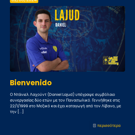
Περιστέ
Bienvenido
Ο Ντάνιελ Λαχούντ (Daniel Lajud) υπέγραψε συμβόλαιο
συνεργασίας δύο ετών με τον Παναιτωλικό. Γεννήθηκε στις
22/1/1999 στο Μεξικό και έχει καταγωγή από τον Λίβανο, με
την
[…]
-
περισσότερα
Bienve