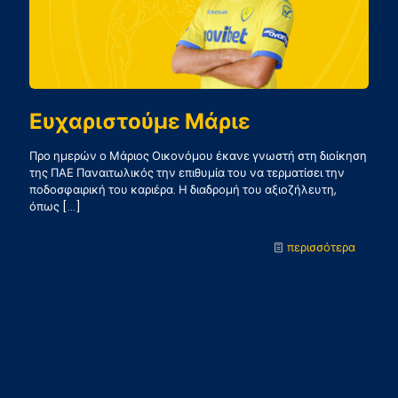
Ευχαριστούμε Μάριε
Προ ημερών ο Μάριος Οικονόμου έκανε γνωστή στη διοίκηση
της ΠΑΕ Παναιτωλικός την επιθυμία του να τερματίσει την
ποδοσφαιρική του καριέρα. Η διαδρομή του αξιοζήλευτη,
όπως
[…]
-
περισσότερα
Ευχαρι
Μάριε