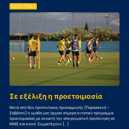
ενώσου
03/07/2024
τις
δυνάμει
μας
Σε εξέλιξη η προετοιμασία
Μετά από δύο προπονήσεις προσαρμογής (Παρασκευή –
Σάββατο) η ομάδα μας άρχισε σήμερα εντατικό πρόγραμμα
προετοιμασίας με ανοικτή την απογευματινή προπόνηση σε
ΜΜΕ και κοινό. Συμμετέχουν
[…]