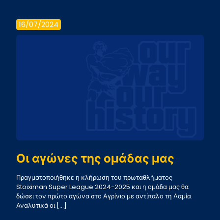
Νίκη
με
16/07/2024
1-
0
στο
φιλικό
με
τη
Λαμία
Οι αγώνες της ομάδας μας
Πραγματοποιήθηκε η κλήρωση του πρωταθλήματος
Stoiximan Super League 2024-2025 και η ομάδα μας θα
δώσει τον πρώτο αγώνα στο Αγρίνιο με αντίπαλο τη Λαμία.
Αναλυτικά οι
[…]