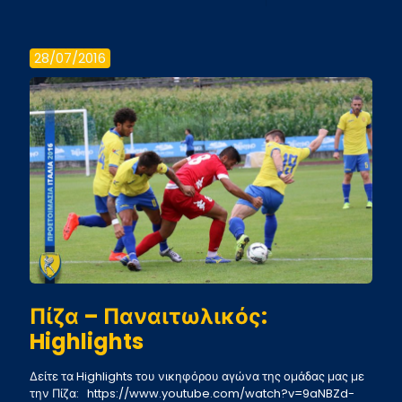
Είμαστε
σε
28/07/2016
καλό
δρόμο
(vid)
Πίζα – Παναιτωλικός:
Highlights
Δείτε τα Highlights του νικηφόρου αγώνα της ομάδας μας με
την Πίζα: https://www.youtube.com/watch?v=9aNBZd-