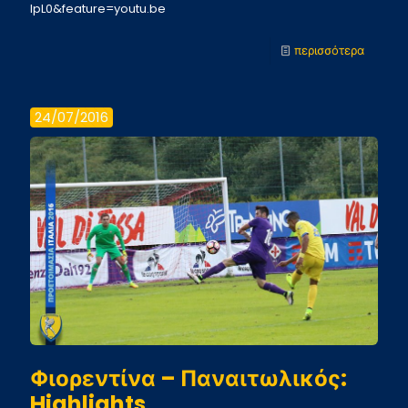
lpL0&feature=youtu.be
-
περισσότερα
Πίζα
–
24/07/2016
Παναιτω
Highlig
Φιορεντίνα – Παναιτωλικός:
Highlights