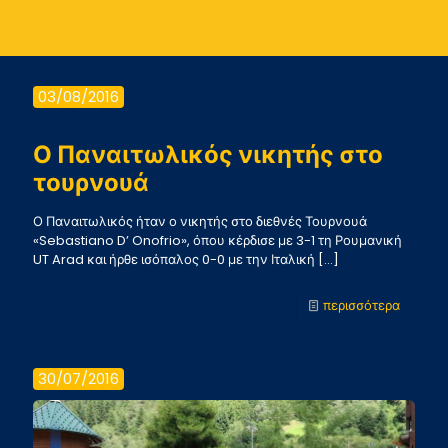
03/08/2016
Ο Παναιτωλικός νικητής στο
τουρνουά
Ο Παναιτωλικός ήταν ο νικητής στο διεθνές Τουρνουά
«Sebastiano D’ Onofrio», όπου κέρδισε με 3-1 τη Ρουμανική
UT Arad και ήρθε ισόπαλος 0-0 με την Ιταλική
[…]
-
περισσότερα
Ο
Παναιτ
30/07/2016
νικητής
στο