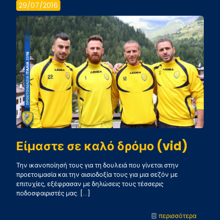
29/07/2016
του
αγώνα
με
Περούτζ
(vid)
Είμαστε σε καλό δρόμο (vid)
Την ικανοποίησή τους για τη δουλειά που γίνεται στην
προετοιμασία και την αισιοδοξία τους για μια σεζόν με
επιτυχίες, εξέφρασαν με δηλώσεις τους τέσσερις
ποδοσφαιριστές μας.
[…]
-
περισσότερα