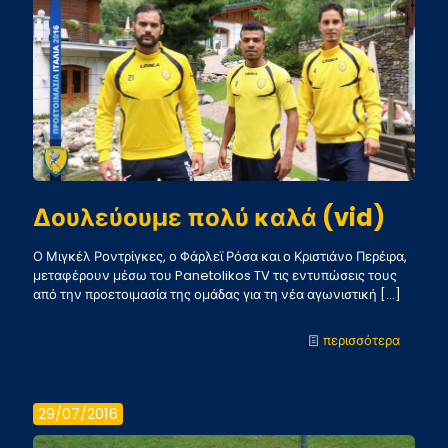
τουρνο
Δουλεύουμε πολύ καλά (vid)
Ο Μιγκέλ Ροντρίγκες, ο Φάρλεϊ Ρόσα και ο Κριστιάνο Περέιρα,
μεταφέρουν μέσω του Panetolikos TV τις εντυπώσεις τους
από την προετοιμασία της ομάδας για τη νέα αγωνιστική
[…]
-
περισσότερα
Δουλεύ
πολύ
29/07/2016
καλά