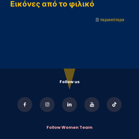
Εικόνες από το φιλικό
-
περισσότερα
Εικόνες
από
το
φιλικό
Follow us
Follow Women Team