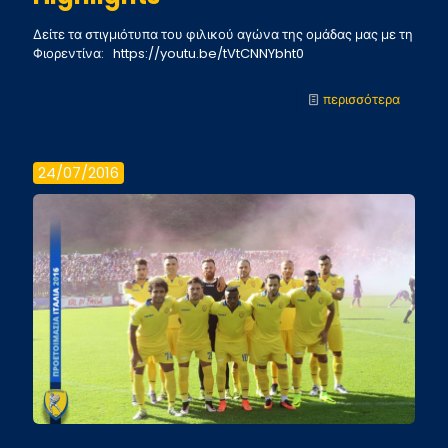
Δείτε τα στιγμιότυπα του φιλικού αγώνα της ομάδας μας με τη
Φιορεντίνα: https://youtu.be/tVtCNNYbht0
-
περισσότερα
Φιορεντ
–
24/07/2016
Παναιτω
Highlig