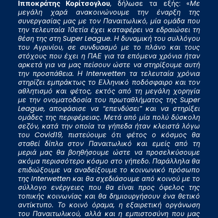
Ιπποκράτης Κορίτσογλου
, δήλωσε τα εξής: «
Με
μεγάλη χαρά ανακοινώνουμε την έναρξη της
συνεργασίας μας με τον Παναιτωλικό, μία ομάδα που
την τελευταία 10ετία έχει καταφέρει να εδραιώσει τη
θέση της στη Super League. Η δυναμική του συλλόγου
του Αγρινίου, σε συνδυασμό με το πλάνο και τους
στόχους που έχει η ΠΑΕ για τα επόμενα χρόνια ήταν
αρκετά για να μας πείσουν ώστε να στηρίξουμε αυτή
την προσπάθεια. Η Interwetten τα τελευταία χρόνια
στηρίζει εμπράκτως το Ελληνικό ποδόσφαιρο και τον
αθλητισμό και φέτος, εκτός από τη μεγάλη χορηγία
με την ονοματοδοσία του πρωταθλήματος της Super
League, αποφάσισε να “επενδύσει” και να στηρίξει
ομάδες της περιφέρειας. Μετά από μία πολύ δύσκολη
σεζόν, κατά την οποία τα γήπεδα ήταν κλειστά λόγω
του Covid19, πιστεύουμε ότι φέτος ο κόσμος θα
σταθεί δίπλα στον Παναιτωλικό και εμείς από τη
μεριά μας θα βοηθήσουμε ώστε να προσελκύσουμε
ακόμα περισσότερο κόσμο στο γήπεδο. Παράλληλα θα
επιδιώξουμε να αναδείξουμε το κοινωνικό πρόσωπο
της Interwetten και θα σχεδιάσουμε από κοινού με το
σύλλογο ενέργειες που θα είναι προς όφελος της
τοπικής κοινωνίας και θα δημιουργήσουν ένα θετικό
αντίκτυπο. Το κοινό όραμα, η εξαιρετική οργάνωση
του Παναιτωλικού, αλλά και η εμπιστοσύνη που μας