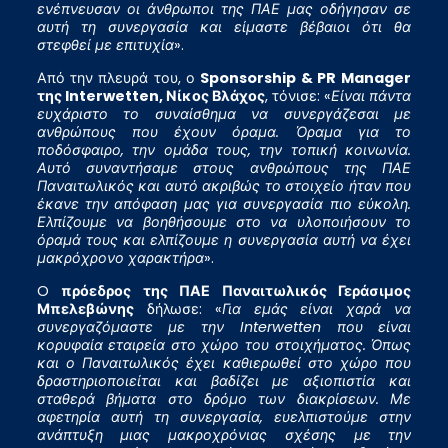
ενέπνευσαν οι άνθρωποι της ΠΑΕ μας οδήγησαν σε
αυτή τη συνεργασία και είμαστε βέβαιοι ότι θα
στεφθεί με επιτυχία
».
Από την πλευρά του, ο
Sponsorship
&
PR
Manager
της
Interwetten
, Νίκος Βλάχος
, τόνισε: «
Είναι πάντα
ευχάριστο το συναίσθημα να συνεργάζεσαι με
ανθρώπους που έχουν όραμα. Όραμα για το
ποδόσφαιρο, την ομάδα τους, την τοπική κοινωνία.
Αυτό συναντήσαμε στους ανθρώπους της ΠΑΕ
Παναιτωλικός και αυτό ακριβώς το στοιχείο ήταν που
έκανε την απόφαση μας για συνεργασία πιο εύκολη.
Ελπίζουμε να βοηθήσουμε στο να υλοποιήσουν το
όραμά τους και ελπίζουμε η συνεργασία αυτή να έχει
μακρόχρονο χαρακτήρα
».
O
πρόεδρος της ΠΑΕ Παναιτωλικός Γεράσιμος
Μπελεβώνης
δήλωσε: «
Για εμάς είναι χαρά να
συνεργαζόμαστε με την Interwetten που είναι
κορυφαία εταιρεία στο χώρο του στοιχήματος. Όπως
και ο Παναιτωλικός έχει καθιερωθεί στο χώρο που
δραστηριοποιείται και βαδίζει με αξιοπιστία και
σταθερά βήματα στο δρόμο των διακρίσεων. Με
αφετηρία αυτή τη συνεργασία, ευελπιστούμε στην
ανάπτυξη μιας μακροχρόνιας σχέσης με την